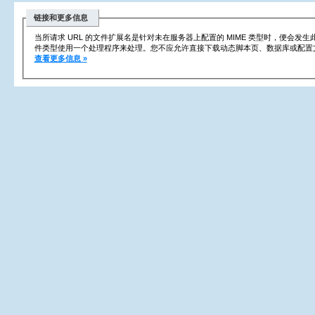
链接和更多信息
当所请求 URL 的文件扩展名是针对未在服务器上配置的 MIME 类型时，便会发
件类型使用一个处理程序来处理。您不应允许直接下载动态脚本页、数据库或配置
查看更多信息 »