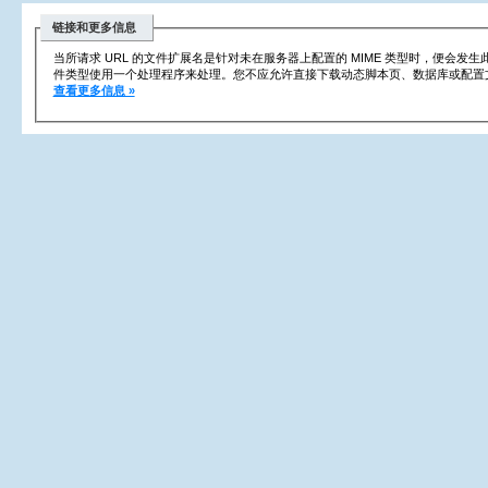
链接和更多信息
当所请求 URL 的文件扩展名是针对未在服务器上配置的 MIME 类型时，便会发
件类型使用一个处理程序来处理。您不应允许直接下载动态脚本页、数据库或配置
查看更多信息 »