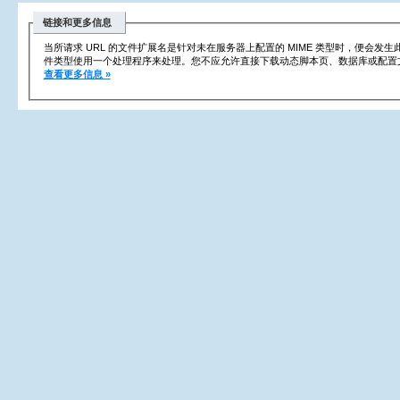
链接和更多信息
当所请求 URL 的文件扩展名是针对未在服务器上配置的 MIME 类型时，便会发
件类型使用一个处理程序来处理。您不应允许直接下载动态脚本页、数据库或配置
查看更多信息 »