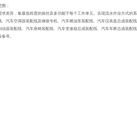
范围：
需求差异，集最低程度的操控及多功能于每个工作单元。实现流水作业方式的
线、汽车空调器装配线及铆接专机、汽车燃油泵装配线、汽车仪表盘总成装配线
制动器装配线、汽车座椅装配线、汽车变速箱总成装配线、汽车车桥总成装配线
设备等。