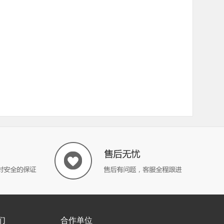
们
合作单位