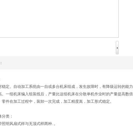
：
：
对稳定。自动加工系统由一自或多台机床组成，发生故障时，有降级运转的能力
高。一组机床编入组装线后，产量比这组机床在分散单机作业时的产量提高数倍
。零件在加工过程中，装卸一次完成，加工精度嵩，加工形式稳定。
体分类：
带照明风扇式样与无顶式样两种. 。